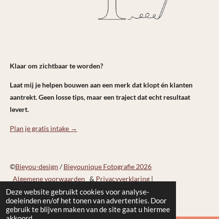
Klaar om zichtbaar te worden?
Laat mij je helpen bouwen aan een merk dat klopt én klanten
aantrekt. Geen losse tips, maar een traject dat echt resultaat
levert.
Plan je gratis intake →
©
Bieyou-design
/
Bieyounique Fotografie 2026
Algemene voorwaarden
&
Privacyverklaring
|
info@bieyounique.nl
Deze website gebruikt cookies voor analyse-
doeleinden en/of het tonen van advertenties. Door
gebruik te blijven maken van de site gaat u hiermee
akkoord.