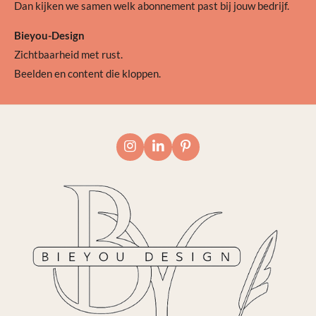
Dan kijken we samen welk abonnement past bij jouw bedrijf.
Bieyou-Design
Zichtbaarheid met rust.
Beelden en content die kloppen.
I
L
P
n
i
i
s
n
n
t
k
t
a
e
e
g
d
r
r
I
e
a
n
s
m
t