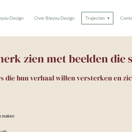
eyou Design
Over Bieyou Design
Trajecten
Conta
merk zien met beelden die
die hun verhaal willen versterken en zich
ek maken
eeft