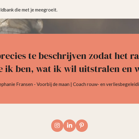
eldbank die met je meegroeit.
precies te beschrijven zodat het 
e ik ben, wat ik wil uitstralen en 
ephanie Fransen - Voorbij de maan | Coach rouw- en verliesbegeleid
I
L
P
n
i
i