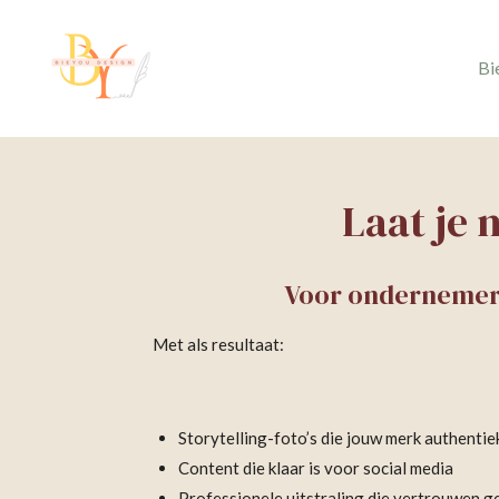
Ga
direct
Bi
naar
de
hoofdinhoud
Laat je 
Voor ondernemers 
Met als resultaat:
Storytelling-foto’s die jouw merk authenti
Content die klaar is voor social media
Professionele uitstraling die vertrouwen g