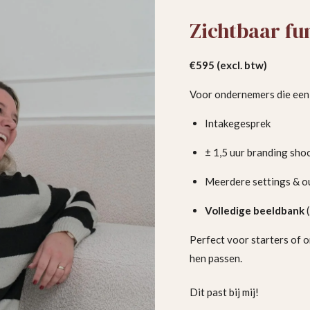
Zichtbaar f
€595 (excl. btw)
Voor ondernemers die een s
Intakegesprek
± 1,5 uur branding sho
Meerdere settings & ou
Volledige beeldbank
(
Perfect voor starters of o
hen passen.
Dit past bij mij!